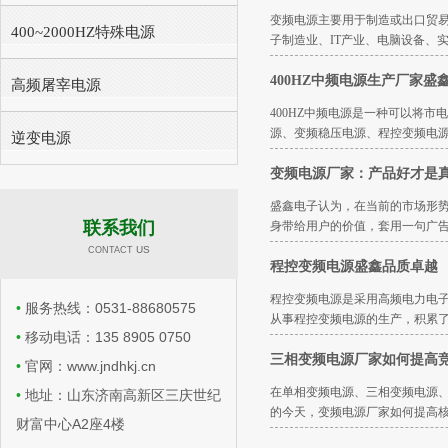
变频电源主要用于制造或出口贸
400~2000HZ特殊电源
子制造业、IT产业、电脑设备、
400HZ中频电源生产厂家盛
高频屠宰电源
400HZ中频电源是一种可以将
源、变频稳压电源、程控变频电源
逆变电源
变频电源厂家：产品好才是
盛鑫电子认为，在当前的市场形
联系我们
身带给用户的价值，套用一句广告
​​ US
CONTACT
程控变频电源盛鑫品质卓越
程控变频电源是采用高频电力电子
•
服务热线：0531-88680575
从事程控变频电源的生产，积累
•
移动电话：135 8905 0750
三相变频电源厂家如何提高
•
官网：www.jndhkj.cn
在单相变频电源、三相变频电源、
•
地址：山东济南高新区三庆世纪
的今天，变频电源厂家如何提高
财富中心A2座4楼